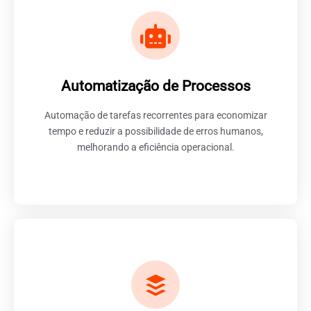
Elevando a Eficiência com o ClickUp
No ClickUp, essa funcionalidade vai além da simples
Automatização de Processos
economia de tempo, permitindo que equipes
personalizem e otimizem fluxos de trabalho de acordo
Automação de tarefas recorrentes para economizar
com suas necessidades específicas.
tempo e reduzir a possibilidade de erros humanos,
melhorando a eficiência operacional.
Ampliando a Eficiência com o
ClickUp