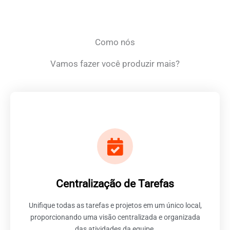
Como nós
Vamos fazer você produzir mais?
Otimizar a gestão de projetos
A centralização de tarefas no ClickUp oferece uma
Centralização de Tarefas
abordagem integrada e eficiente para gerenciar todas
as atividades da sua equipe em um único local.
Unifique todas as tarefas e projetos em um único local,
proporcionando uma visão centralizada e organizada
das atividades da equipe.