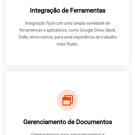
Integração de Ferramentas
A capacidade de integração de ferramentas é um dos
pontos mais robustos e atrativos do ClickUp,
tornando-o uma solução central para equipes que
Integração fácil com uma ampla variedade de
desejam consolidar e otimizar seu conjunto de
ferramentas e aplicativos, como Google Drive, Slack,
ferramentas de trabalho.
Trello, entre outros, para uma experiência de trabalho
mais fluida.
Descomplicado no ClickUp
Com uma variedade de recursos projetados para
Gerenciamento de Documentos
simplificar a criação, armazenamento e colaboração
em documentos, o ClickUp torna o gerenciamento de
Oferece espaço para armazenamento e