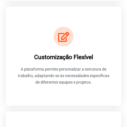
Adaptando o ClickUp às
Necessidades da Sua Equipe
Um dos aspectos mais notáveis e valorizados do
Customização Flexível
ClickUp é a sua capacidade de oferecer uma
experiência altamente personalizável, permitindo que
A plataforma permite personalizar a estrutura de
as equipes modelem a plataforma de acordo com suas
necessidades específicas.
trabalho, adaptando-se às necessidades específicas
de diferentes equipes e projetos.