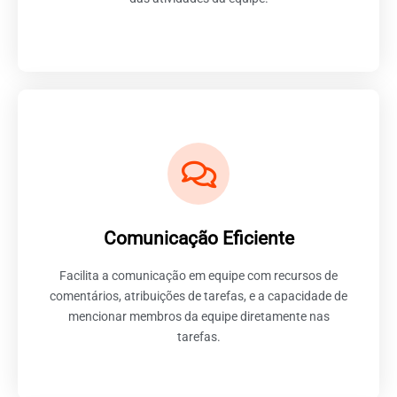
Fomentando a Colaboração no
ClickUp
Comunicação Eficiente
A comunicação eficiente é o alicerce de equipes bem-
sucedidas, e o ClickUp, com suas robustas
Facilita a comunicação em equipe com recursos de
ferramentas de colaboração, se destaca ao criar um
ambiente propício para a troca de informações.
comentários, atribuições de tarefas, e a capacidade de
mencionar membros da equipe diretamente nas
tarefas.