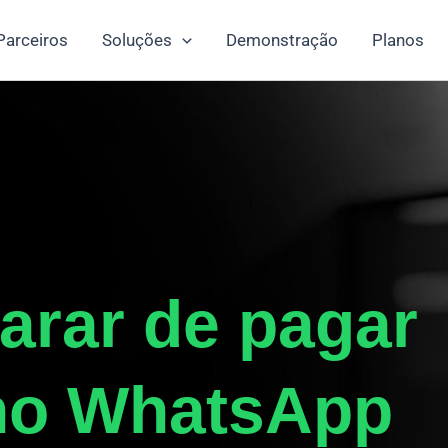
Parceiros
Soluções
Demonstração
Planos
arar de pagar
no WhatsApp