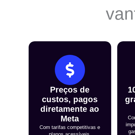
van
Preços de
1
custos, pagos
gr
diretamente ao
Meta
Con
imp
Com tarifas competitivas e
ga
planos acessíveis,