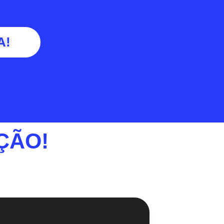
A!
ÇÃO!