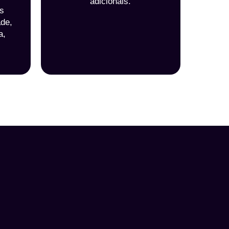
adicionais.
os
ade,
a,