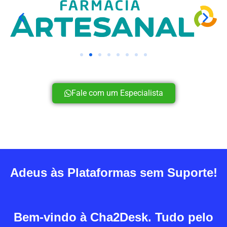
Fale com um Especialista
Adeus às Plataformas sem Suporte!
Bem-vindo à Cha2Desk. Tudo pelo