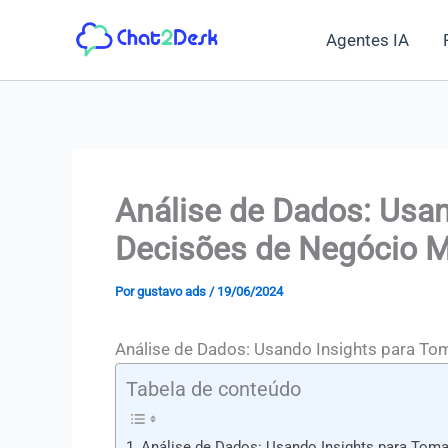
Ir
Agentes IA
para
o
conteúdo
Análise de Dados: Usan
Decisões de Negócio M
Por
gustavo ads
/
19/06/2024
Análise de Dados: Usando Insights para T
Tabela de conteúdo
Análise de Dados: Usando Insights para Tom