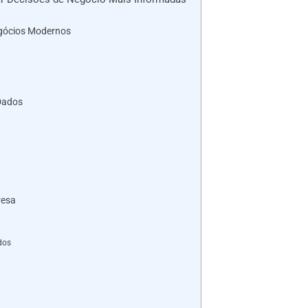
egócios Modernos
 Dados
resa
dos