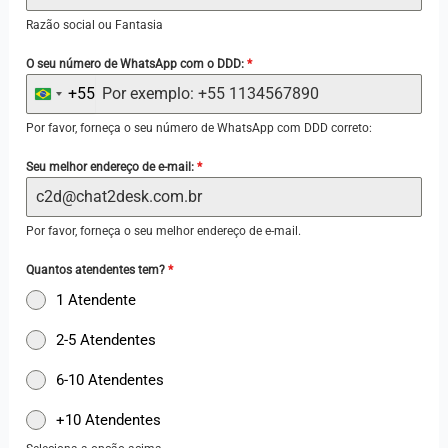
Razão social ou Fantasia
O seu número de WhatsApp com o DDD:
*
+55
B
r
Por favor, forneça o seu número de WhatsApp com DDD correto:
a
Seu melhor endereço de e-mail:
*
z
i
Por favor, forneça o seu melhor endereço de e-mail.
l
+
Quantos atendentes tem?
*
5
1 Atendente
5
2-5 Atendentes
6-10 Atendentes
+10 Atendentes