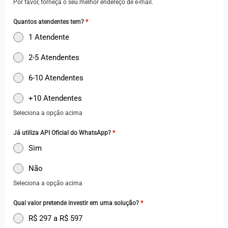
Por favor, forneça o seu melhor endereço de e-mail.
l
+
Quantos atendentes tem?
*
5
1 Atendente
5
2-5 Atendentes
6-10 Atendentes
+10 Atendentes
Seleciona a opção acima
Já utiliza API Oficial do WhatsApp?
*
Sim
Não
Seleciona a opção acima
Qual valor pretende investir em uma solução?
*
R$ 297 a R$ 597