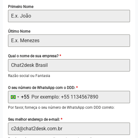
Primeiro Nome
Último Nome
Qual o nome de sua empresa?
*
Razão social ou Fantasia
O seu número de WhatsApp com o DDD:
*
+55
B
r
Por favor, forneça o seu número de WhatsApp com DDD correto:
a
Seu melhor endereço de e-mail:
*
z
i