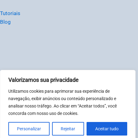
Tutoriais
Blog
Valorizamos sua privacidade
© Chat2Desk Brasil – CNPJ: 31081317000123
Utilizamos cookies para aprimorar sua experiência de
Política de privacidade
|
Termos
navegação, exibir anúncios ou conteúdo personalizado e
analisar nosso tráfego. Ao clicar em “Aceitar todos”, você
Horário de atendimento: Segunda à sexta-feira, das 08:00
concorda com nosso uso de cookies.
às 18:00. Sábados e Domingos das 08:00 às 12:00.
Personalizar
Rejeitar
Aceitar tudo