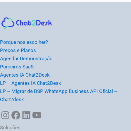
Instagram
Facebook
LinkedIn
Youtube
Porque nos escolher?
Preços e Planos
Agendar Demonstração
Parceiros SaaS
Agentes IA Chat2Desk
LP – Agentes IA Chat2Desk
LP – Migrar de BSP WhatsApp Business API Oficial –
Chat2desk
Soluções