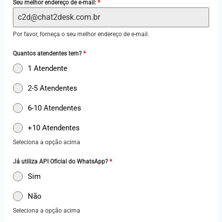
Seu melhor endereço de e-mail:
*
z
i
Por favor, forneça o seu melhor endereço de e-mail.
l
+
Quantos atendentes tem?
*
5
1 Atendente
5
2-5 Atendentes
6-10 Atendentes
+10 Atendentes
Seleciona a opção acima
Já utiliza API Oficial do WhatsApp?
*
Sim
Não
Seleciona a opção acima