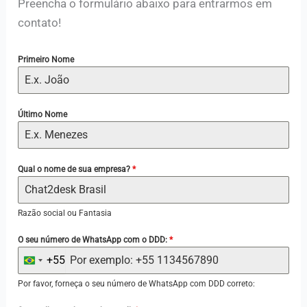
Preencha o formulário abaixo para entrarmos em
contato!
Primeiro Nome
Último Nome
Qual o nome de sua empresa?
*
Razão social ou Fantasia
O seu número de WhatsApp com o DDD:
*
+55
B
r
Por favor, forneça o seu número de WhatsApp com DDD correto:
a