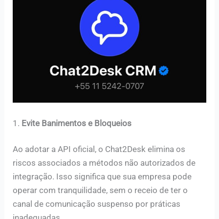
1.
Evite Banimentos e Bloqueios
Ao adotar a API oficial, o Chat2Desk elimina os
riscos associados a métodos não autorizados de
integração. Isso significa que sua empresa pode
operar com tranquilidade, sem o receio de ter o
canal de comunicação suspenso por práticas
inadequadas.