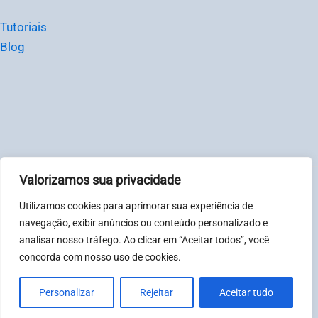
Tutoriais
Blog
Valorizamos sua privacidade
© Chat2Desk Brasil – CNPJ: 31081317000123
Utilizamos cookies para aprimorar sua experiência de
Política de privacidade
|
Termos
navegação, exibir anúncios ou conteúdo personalizado e
analisar nosso tráfego. Ao clicar em “Aceitar todos”, você
concorda com nosso uso de cookies.
Horário de atendimento: Segunda à sexta-feira, das 08:00
às 18:00. Sábados e Domingos das 08:00 às 12:00.
Personalizar
Rejeitar
Aceitar tudo