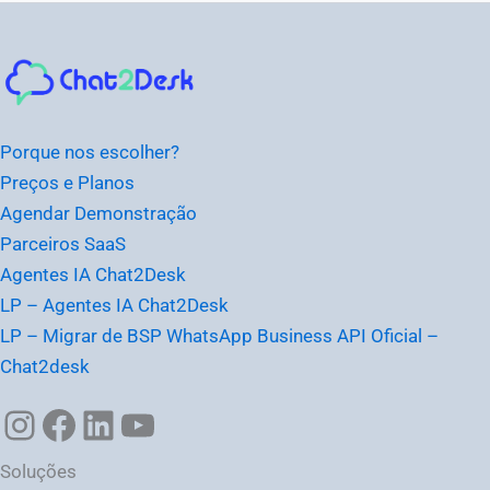
Instagram
Facebook
LinkedIn
Youtube
Porque nos escolher?
Preços e Planos
Agendar Demonstração
Parceiros SaaS
Agentes IA Chat2Desk
LP – Agentes IA Chat2Desk
LP – Migrar de BSP WhatsApp Business API Oficial –
Chat2desk
Soluções