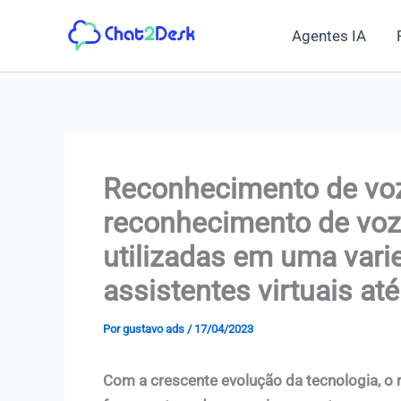
Ir
Agentes IA
para
o
conteúdo
Reconhecimento de voz
reconhecimento de voz
utilizadas em uma vari
assistentes virtuais at
Por
gustavo ads
/
17/04/2023
Com a crescente evolução da tecnologia, 