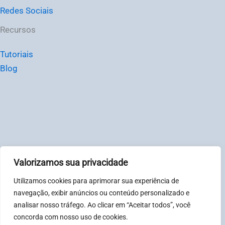
Redes Sociais
Recursos
Tutoriais
Blog
Valorizamos sua privacidade
© Chat2Desk Brasil – CNPJ: 31081317000123
Utilizamos cookies para aprimorar sua experiência de
Política de privacidade
|
Termos
navegação, exibir anúncios ou conteúdo personalizado e
analisar nosso tráfego. Ao clicar em “Aceitar todos”, você
concorda com nosso uso de cookies.
Horário de atendimento: Segunda à sexta-feira, das 08:00