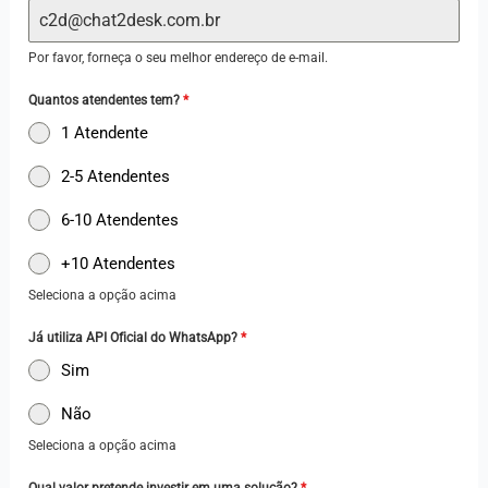
z
i
Por favor, forneça o seu melhor endereço de e-mail.
l
+
Quantos atendentes tem?
*
5
1 Atendente
5
2-5 Atendentes
6-10 Atendentes
+10 Atendentes
Seleciona a opção acima
Já utiliza API Oficial do WhatsApp?
*
Sim
Não
Seleciona a opção acima