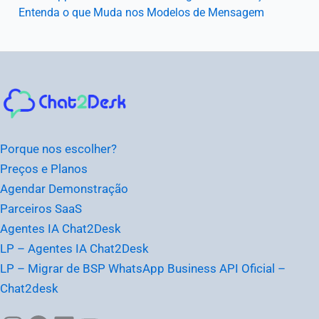
Entenda o que Muda nos Modelos de Mensagem
Instagram
Facebook
LinkedIn
Youtube
Porque nos escolher?
Preços e Planos
Agendar Demonstração
Parceiros SaaS
Agentes IA Chat2Desk
LP – Agentes IA Chat2Desk
LP – Migrar de BSP WhatsApp Business API Oficial –
Chat2desk