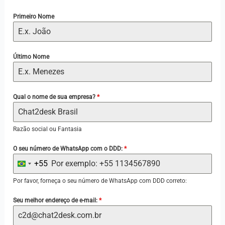
Primeiro Nome
Último Nome
Qual o nome de sua empresa?
*
Razão social ou Fantasia
O seu número de WhatsApp com o DDD:
*
+55
B
r
Por favor, forneça o seu número de WhatsApp com DDD correto:
a
Seu melhor endereço de e-mail:
*
z
i