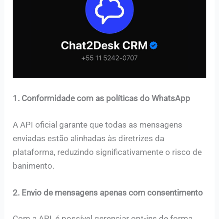
1. Conformidade com as políticas do WhatsApp
A API oficial garante que todas as mensagens
enviadas estão alinhadas às diretrizes da
plataforma, reduzindo significativamente o risco de
banimento.
2. Envio de mensagens apenas com consentimento
Com a API, é possível gerenciar opt-ins de forma