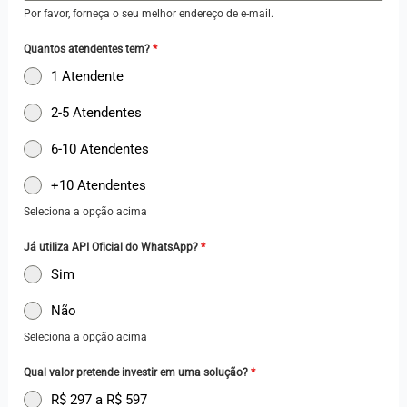
Por favor, forneça o seu melhor endereço de e-mail.
l
+
Quantos atendentes tem?
*
5
1 Atendente
5
2-5 Atendentes
6-10 Atendentes
+10 Atendentes
Seleciona a opção acima
Já utiliza API Oficial do WhatsApp?
*
Sim
Não
Seleciona a opção acima
Qual valor pretende investir em uma solução?
*
R$ 297 a R$ 597