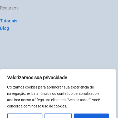
Recursos
Tutoriais
Blog
Valorizamos sua privacidade
© Chat2Desk Brasil – CNPJ: 31081317000123
Utilizamos cookies para aprimorar sua experiência de
Política de privacidade
|
Termos
navegação, exibir anúncios ou conteúdo personalizado e
analisar nosso tráfego. Ao clicar em “Aceitar todos”, você
concorda com nosso uso de cookies.
Horário de atendimento: Segunda à sexta-feira, das 08:00
às 18:00. Sábados e Domingos das 08:00 às 12:00.