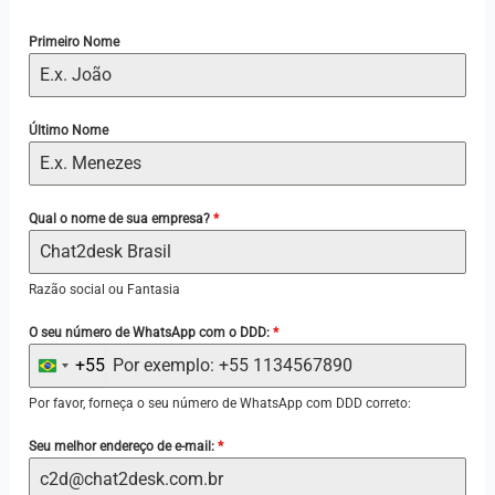
Primeiro Nome
Último Nome
Qual o nome de sua empresa?
*
Razão social ou Fantasia
O seu número de WhatsApp com o DDD:
*
+55
B
r
Por favor, forneça o seu número de WhatsApp com DDD correto:
a
Seu melhor endereço de e-mail:
*
z