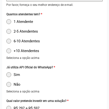
i
Por favor, forneça o seu melhor endereço de e-mail.
l
+
Quantos atendentes tem?
*
5
1 Atendente
5
2-5 Atendentes
6-10 Atendentes
+10 Atendentes
Seleciona a opção acima
Já utiliza API Oficial do WhatsApp?
*
Sim
Não
Seleciona a opção acima
Qual valor pretende investir em uma solução?
*
R$ 297 a R$ 597