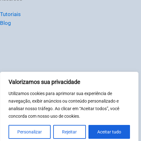
Tutoriais
Blog
Valorizamos sua privacidade
© Chat2Desk Brasil – CNPJ: 31081317000123
Utilizamos cookies para aprimorar sua experiência de
Política de privacidade
|
Termos
navegação, exibir anúncios ou conteúdo personalizado e
analisar nosso tráfego. Ao clicar em “Aceitar todos”, você
concorda com nosso uso de cookies.
Horário de atendimento: Segunda à sexta-feira, das 08:00
às 18:00. Sábados e Domingos das 08:00 às 12:00.
Personalizar
Rejeitar
Aceitar tudo