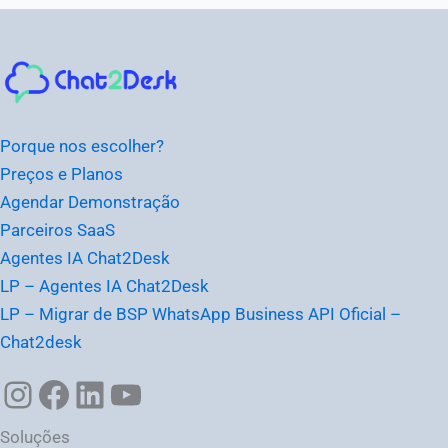
Instagram
Facebook
LinkedIn
Youtube
Porque nos escolher?
Preços e Planos
Agendar Demonstração
Parceiros SaaS
Agentes IA Chat2Desk
LP – Agentes IA Chat2Desk
LP – Migrar de BSP WhatsApp Business API Oficial –
Chat2desk
Soluções