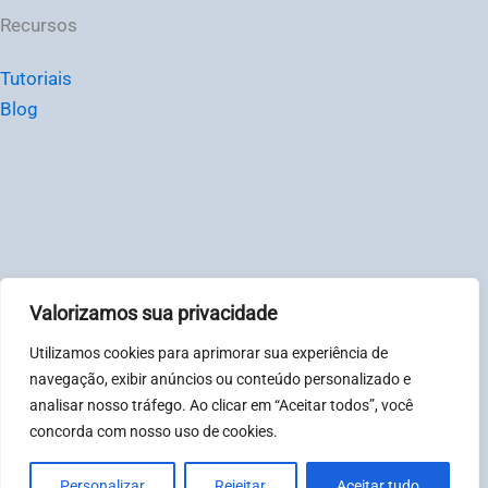
Recursos
Tutoriais
Blog
Valorizamos sua privacidade
© Chat2Desk Brasil – CNPJ: 31081317000123
Utilizamos cookies para aprimorar sua experiência de
Política de privacidade
|
Termos
navegação, exibir anúncios ou conteúdo personalizado e
analisar nosso tráfego. Ao clicar em “Aceitar todos”, você
concorda com nosso uso de cookies.
Horário de atendimento: Segunda à sexta-feira, das 08:00
às 18:00. Sábados e Domingos das 08:00 às 12:00.
Personalizar
Rejeitar
Aceitar tudo