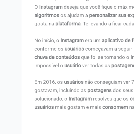
O
Instagram
deseja que você fique o máxi
algoritmos
os ajudam a
personalizar sua ex
gosta na
plataforma
. Te levando a ficar ca
No início, o
Instagram
era um
aplicativo de 
conforme os
usuários
começavam a seguir 
chuva de conteúdos
que foi se tornando o
I
impossível o
usuário
ver todas as
postagen
Em 2016, os
usuários
não conseguiam ver 
gostavam, incluindo as
postagens
dos seu
solucionado, o
Instagram
resolveu que os
c
usuários
mais gostam e mais
consomem
na