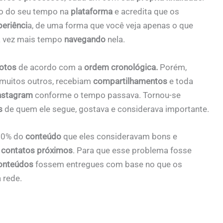
mo do seu tempo na
plataforma
e acredita que os
periênci
a, de uma forma que você veja apenas o que
da vez mais tempo
navegando
nela.
fotos
de acordo com a
ordem cronológica.
Porém,
muitos outros, recebiam
compartilhamentos
e toda
nstagram
conforme o tempo passava. Tornou-se
s
de quem ele segue, gostava e considerava importante.
70% do
conteúdo
que eles consideravam bons e
s
contatos próximos
. Para que esse problema fosse
onteúdos
fossem entregues com base no que os
 rede.