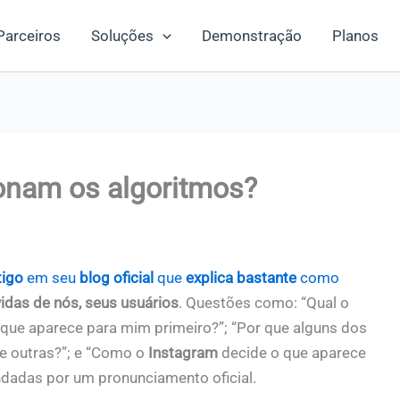
Parceiros
Soluções
Demonstração
Planos
onam os algoritmos?
tigo
em seu
blog oficial
que
explica bastante
como
idas de nós, seus usuários
. Questões como: “Qual o
o que aparece para mim primeiro?”; “Por que alguns dos
e outras?”; e “Como o
Instagram
decide o que aparece
ndadas por um pronunciamento oficial.