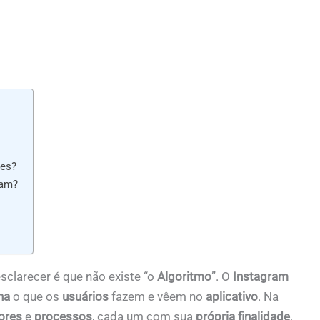
ies?
ram?
clarecer é que não existe “o
Algoritmo
”. O
Instagram
na
o que os
usuários
fazem e vêem no
aplicativo
. Na
dores
e
processos
, cada um com sua
própria finalidade
.