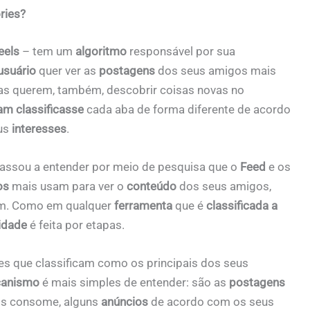
ries?
eels
– tem um
algoritmo
responsável por sua
usuário
quer ver as
postagens
dos seus amigos mais
s querem, também, descobrir coisas novas no
am classificasse
cada aba de forma diferente de acordo
us
interesses
.
assou a entender por meio de pesquisa que o
Feed
e os
os
mais usam para ver o
conteúdo
dos seus amigos,
tam. Como em qualquer
ferramenta
que é
classificada a
lidade
é feita por etapas.
es que classificam como os principais dos seus
anismo
é mais simples de entender: são as
postagens
is consome, alguns
anúncios
de acordo com os seus