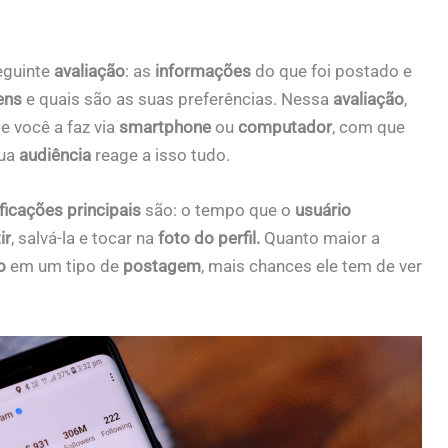
eguinte
avaliação
: as
informações
do que foi postado e
ens
e quais são as suas preferências. Nessa
avaliação
,
se você a faz via
smartphone
ou
computador
, com que
sua
audiência
reage a isso tudo.
ficações principais
são: o tempo que o
usuário
ir
, salvá-la e tocar na
foto do perfil.
Quanto maior a
o
em um tipo de
postagem
, mais chances ele tem de ver