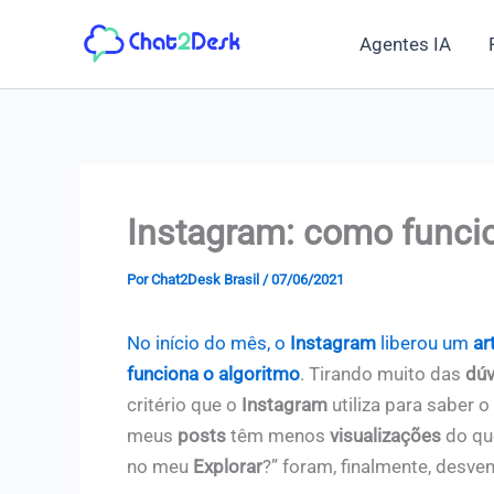
Ir
Agentes IA
para
o
conteúdo
Instagram: como funci
Por
Chat2Desk Brasil
/
07/06/2021
No início do mês, o
Instagram
liberou um
ar
funciona o algoritmo
. Tirando muito das
dúv
critério que o
Instagram
utiliza para saber 
meus
posts
têm menos
visualizações
do qu
no meu
Explorar
?” foram, finalmente, desve