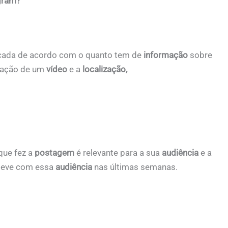
gram?
icada de acordo com o quanto tem de
informação
sobre
uração de um
vídeo
e a
localização,
que fez a
postagem
é relevante para a sua
audiência
e a
teve com essa
audiência
nas últimas semanas.