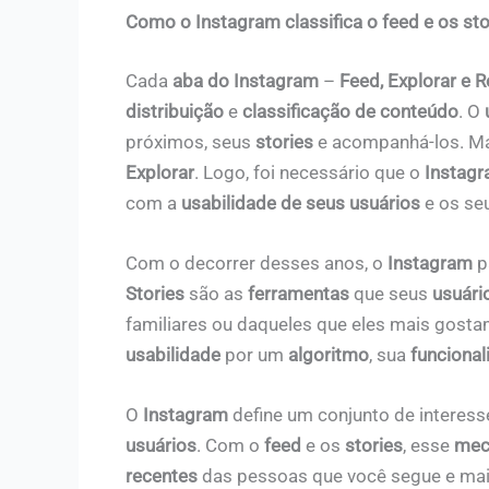
Como o Instagram classifica o feed e os sto
Cada
aba do Instagram
–
Feed, Explorar e R
distribuição
e
classificação de conteúdo
. O
próximos, seus
stories
e acompanhá-los. Ma
Explorar
. Logo, foi necessário que o
Instagr
com a
usabilidade de seus usuários
e os se
Com o decorrer desses anos, o
Instagram
p
Stories
são as
ferramentas
que seus
usuári
familiares ou daqueles que eles mais gos
usabilidade
por um
algoritmo
, sua
funciona
O
Instagram
define um conjunto de interess
usuários
. Com o
feed
e os
stories
, esse
mec
recentes
das pessoas que você segue e ma