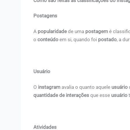
Como são feitas as classificações do Insta
Postagens
A
popularidade
de uma
postagem
é classif
o
conteúdo
em si, quando foi
postado
, a d
Usuário
O
instagram
avalia o quanto aquele
usuário
quantidade de interações
que esse
usuário
Atividades