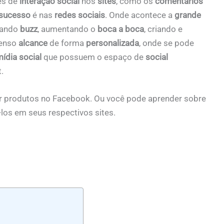
és de
interação social
nos
sites
, como os
comentários
sucesso
é nas
redes sociais
. Onde acontece a
grande
rando
buzz
, aumentando o
boca a boca
, criando e
menso
alcance
de forma
personalizada
, onde se pode
ídia social
que possuem o espaço de
social
.
r produtos no Facebook. Ou você pode aprender sobre
los em seus respectivos sites.