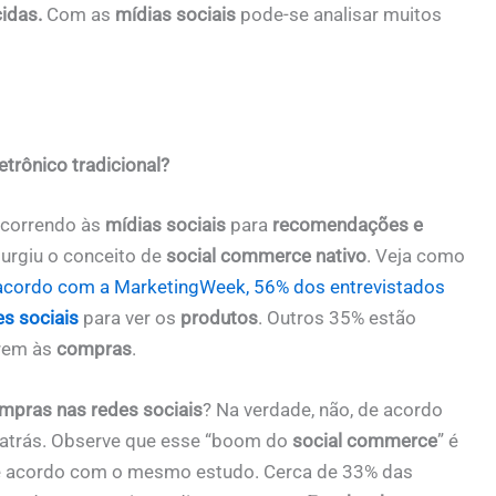
idas.
Com as
mídias sociais
pode-se analisar muitos
etrônico tradicional?
ecorrendo às
mídias sociais
para
recomendações e
surgiu o conceito de
social commerce
nativo
. Veja como
acordo com a MarketingWeek, 56% dos entrevistados
s sociais
para ver os
produtos
. Outros 35% estão
orem às
compras
.
mpras nas redes sociais
? Na verdade, não, de acordo
 atrás. Observe que esse “boom do
social commerce
” é
e acordo com o mesmo estudo. Cerca de 33% das