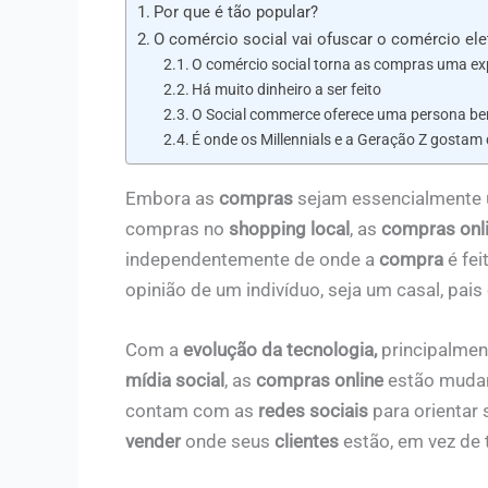
Por que é tão popular?
O comércio social vai ofuscar o comércio elet
O comércio social torna as compras uma exp
Há muito dinheiro a ser feito
O Social commerce oferece uma persona be
É onde os Millennials e a Geração Z gostam
Embora as
compras
sejam essencialmente
compras no
shopping local
, as
compras onl
independentemente de onde a
compra
é fei
opinião de um indivíduo, seja um casal, pais 
Com a
evolução da tecnologia,
principalme
mídia social
, as
compras online
estão mudan
contam com as
redes sociais
para orientar
vender
onde seus
clientes
estão, em vez de 