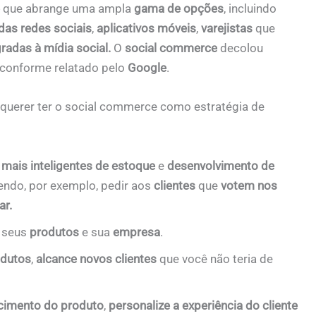
que abrange uma ampla
gama de opções
, incluindo
das redes sociais
,
aplicativos móveis
,
varejistas
que
radas à mídia social.
O
social commerce
decolou
 conforme relatado pelo
Google
.
uerer ter o social commerce como estratégia de
 mais inteligentes de estoque
e
desenvolvimento de
endo, por exemplo, pedir aos
clientes
que
votem nos
ar.
 seus
produtos
e sua
empresa
.
dutos
,
alcance novos clientes
que você não teria de
cimento do produto
,
personalize a experiência do cliente