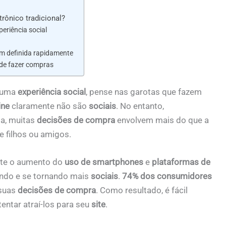
rônico tradicional?
eriência social
m definida rapidamente
 de fazer compras
 uma
experiência social
, pense nas garotas que fazem
ine
claramente não são
sociais
. No entanto,
ta, muitas
decisões de compra
envolvem mais do que a
e filhos ou amigos.
nte o aumento do
uso de smartphones
e
plataformas de
do e se tornando mais
sociais
.
74% dos consumidores
 suas
decisões de compra
. Como resultado, é fácil
tentar atraí-los para seu
site
.