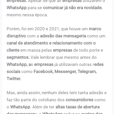
empresas.
Apesar de que as
empresas
utilizarem o
WhatsApp
para se
comunicar já não era novidade
,
mesmo nessa época.
Porém, foi em 2020 e 2021, que houve um
marco
disruptivo
com a
adesão das mensageria
como um
canal de atendimento e relacionamento com o
cliente
em massa pelas
empresas
de todo porte e
segmentos.
Vale lembrar que mesmo antes do
WhatsApp, a
s
empresas
já utilizavam outras r
edes
sociais
como
Facebook, Messenger, Telegram,
Twitter.
Mas, ainda assim, nenhum deles tem tanta adesão e
faz tão parte do cotidiano dos
consumidores
como
o
WhatsApp
. Além de ter
altas taxas de abertura