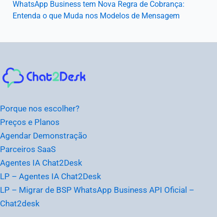
WhatsApp Business tem Nova Regra de Cobrança:
Entenda o que Muda nos Modelos de Mensagem
Instagram
Facebook
LinkedIn
Youtube
Porque nos escolher?
Preços e Planos
Agendar Demonstração
Parceiros SaaS
Agentes IA Chat2Desk
LP – Agentes IA Chat2Desk
LP – Migrar de BSP WhatsApp Business API Oficial –
Chat2desk