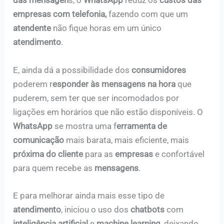
das mensagen
s, o
WhatsApp
reduz os
custos das
empresas com telefonia,
fazendo com que um
atendente
não fique horas em um único
atendimento
.
E, ainda dá a possibilidade dos
consumidores
poderem r
esponder às mensagens na hora
que
puderem, sem ter que ser incomodados por
ligações em horários que não estão disponíveis. O
WhatsApp
se mostra uma f
erramenta de
comunicação
mais barata, mais eficiente, mais
próxima do cliente
para as
empresas
e confortável
para quem recebe as
mensagens
.
E para melhorar ainda mais esse tipo de
atendimento
, iniciou o uso dos
chatbots
com
inteligência artificial
e
machine learning
, deixando