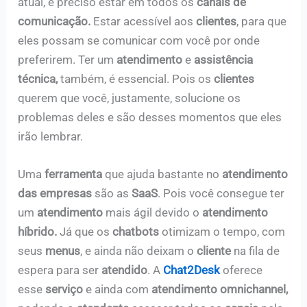
atual, é preciso estar em todos os
canais de
comunicação.
Estar acessível aos
clientes
, para que
eles possam se comunicar com você por onde
preferirem. Ter um
atendimento
e
assistência
técnica,
também, é essencial. Pois os
clientes
querem que você, justamente, solucione os
problemas deles e são desses momentos que eles
irão lembrar.
Uma
ferramenta
que ajuda bastante no
atendimento
das empresas
são as
SaaS
. Pois você consegue ter
um
atendimento
mais ágil devido o
atendimento
híbrido.
Já que os
chatbots
otimizam o tempo, com
seus
menus
, e ainda não deixam o
cliente
na fila de
espera para ser
atendido
. A
Chat2Desk
oferece
esse
serviço
e ainda com
atendimento omnichannel,