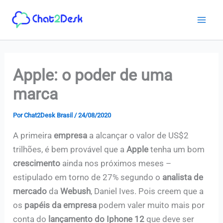
Ir
para
o
conteúdo
Apple: o poder de uma
marca
Por
Chat2Desk Brasil
/
24/08/2020
A primeira
empresa
a alcançar o valor de US$2
trilhões, é bem provável que a
Apple
tenha um bom
crescimento
ainda nos próximos meses –
estipulado em torno de 27% segundo o
analista de
mercado
da
Webush
, Daniel Ives. Pois creem que a
os
papéis da empresa
podem valer muito mais por
conta do
lançamento do Iphone 12
que deve ser