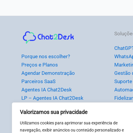
Instagram
Facebook
LinkedIn
Youtube
Soluçõe
ChatGP
Porque nos escolher?
WhatsA
Preços e Planos
Marketi
Agendar Demonstração
Gestão 
Parceiros SaaS
Suporte 
Agentes IA Chat2Desk
Automa
LP – Agentes IA Chat2Desk
Fideliza
LP – Migrar de BSP WhatsApp
Valorizamos sua privacidade
Business API Oficial – Chat2desk
Utilizamos cookies para aprimorar sua experiência de
navegação, exibir anúncios ou conteúdo personalizado e